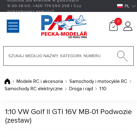
Infolinia dla klientów w godzinach
PL
9:00-18:00:
+420
774 590 258
|
Czy
potrzebujesz pomocy?
0
Modele RC i akcesoria
Samochody i motocykle RC
Samochody RC elektryczne
Droga i rajd
1:10
1:10 VW Golf II GTI 16V MB-01 Podwozie
(zestaw)