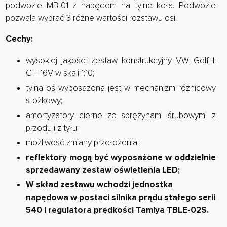
podwozie MB-01 z napędem na tylne koła. Podwozie
pozwala wybrać 3 różne wartości rozstawu osi.
Cechy:
wysokiej jakości zestaw konstrukcyjny VW Golf II
GTI 16V w skali 1:10;
tylna oś wyposażona jest w mechanizm różnicowy
stożkowy;
amortyzatory cierne ze sprężynami śrubowymi z
przodu i z tyłu;
możliwość zmiany przełożenia;
reflektory mogą być wyposażone w oddzielnie
sprzedawany zestaw oświetlenia LED;
W skład zestawu wchodzi jednostka
napędowa w postaci silnika prądu stałego serii
540 i regulatora prędkości Tamiya TBLE-02S.