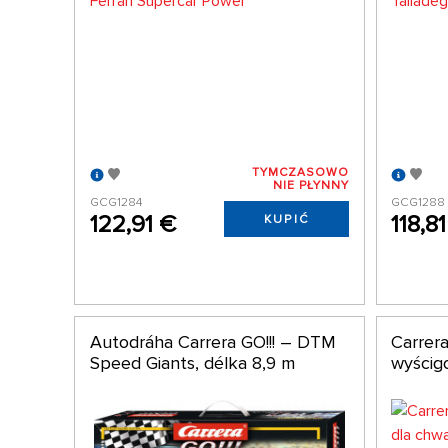
TYMCZASOWO
NIE PŁYNNY
GCG1284
GCG1288
122,91 €
118,8
KUPIĆ
Autodráha Carrera GO!!! – DTM
Carrer
Speed Giants, délka 8,9 m
wyścig