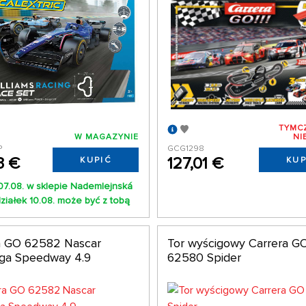
TYMC
W MAGAZYNIE
NI
P
GCG1298
3 €
127,01 €
KUPIĆ
KUP
07.08. w sklepie Nademlejnská
ziałek 10.08. może być z tobą
a GO 62582 Nascar
Tor wyścigowy Carrera G
ega Speedway 4.9
62580 Spider