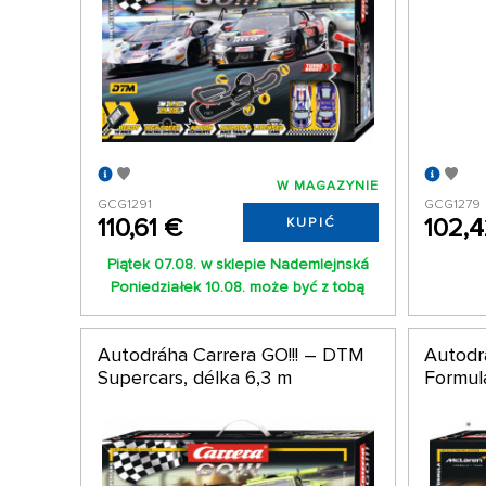
W MAGAZYNIE
GCG1291
GCG1279
110,61 €
102,
KUPIĆ
Piątek 07.08. w sklepie Nademlejnská
Poniedziałek 10.08. może być z tobą
Autodráha Carrera GO!!! – DTM
Autodr
Supercars, délka 6,3 m
Formul