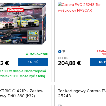
TYMC
W MAGAZYNIE
NI
GCE1165
32 €
204,88 €
KUPIĆ
KUP
07.08. w sklepie Nademlejnská
ziałek 10.08. może być z tobą
TRIC C1421P - Zestaw
Tor kartingowy Carrera 
wy Drift 360 (1:32)
25243