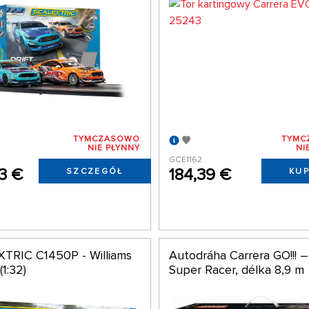
TYMCZASOWO
TYMC
NIE PŁYNNY
NI
GCE1162
3 €
184,39 €
SZCZEGÓŁ
KUP
TRIC C1450P - Williams
Autodráha Carrera GO!!!
(1:32)
Super Racer, délka 8,9 m