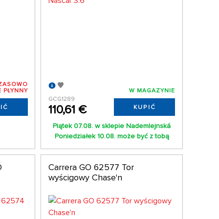
ZASOWO
E PŁYNNY
W MAGAZYNIE
GCG1289
110,61 €
IĆ
KUPIĆ
Piątek 07.08. w sklepie Nademlejnská
Poniedziałek 10.08. może być z tobą
O
Carrera GO 62577 Tor
wyścigowy Chase'n