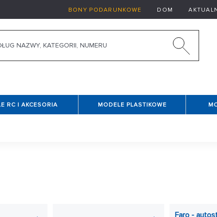
BONY PODARUNKOWE
DOM
AKTUAL
E RC I AKCESORIA
MODELE PLASTIKOWE
MO
dża do Ciebie i Twojego dziecka, a Ty nie wiesz, jak zapewn
w różnych skalach (od
1:24
do
1:43
) i w różnych wersjach (Formu
Faro - autos