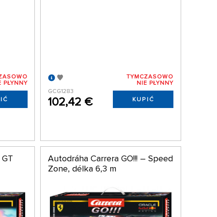
ZASOWO
TYMCZASOWO
E PŁYNNY
NIE PŁYNNY
GCG1283
102,42 €
IĆ
KUPIĆ
– GT
Autodráha Carrera GO!!! – Speed
Zone, délka 6,3 m