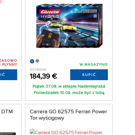
ZASOWO
E PŁYNNY
W MAGAZYNIE
GCH1000
184,39 €
IĆ
KUPIĆ
Piątek 07.08. w sklepie Nademlejnská
Poniedziałek 10.08. może być z tobą
 – DTM
Carrera GO 62575 Ferrari Power
Tor wyścigowy