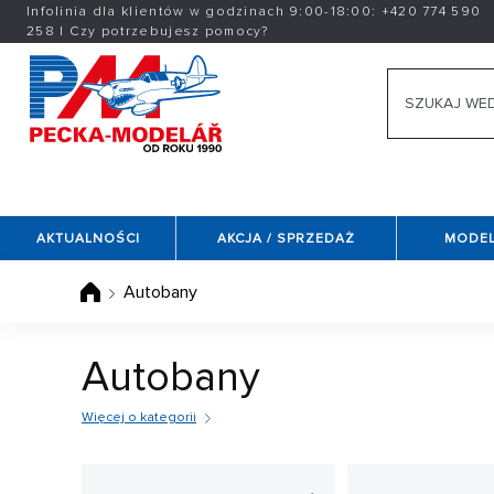
Infolinia dla klientów w godzinach 9:00-18:00:
+420
774 590
258
|
Czy potrzebujesz pomocy?
AKTUALNOŚCI
AKCJA / SPRZEDAŻ
MODEL
Autobany
Autobany
Więcej o kategorii
Czy masz małe dzieci? Czy jego przyjaciel przyjeż
dla Ciebie. Oferujemy Państwu
tory samochodowe