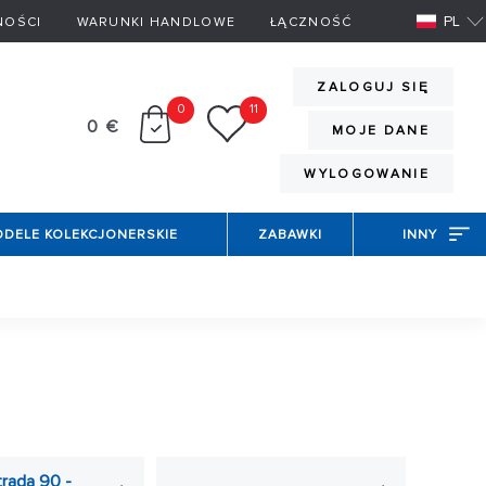
PL
NOŚCI
WARUNKI HANDLOWE
ŁĄCZNOŚĆ
ZALOGUJ SIĘ
0
11
0 €
MOJE DANE
WYLOGOWANIE
DELE KOLEKCJONERSKIE
ZABAWKI
INNY
ić mu zabawę? Nasze
tory samochodowe
są nie tylko
ła 1, rallycross, Le Mans, z postaciami z filmu Auta i
trada 90 -