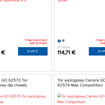
TYMCZASOWO
TYMC
NIE PŁYNNY
NI
GCG1286
1 €
114,71 €
KUPIĆ
KUP
a GO 62573 Tor
Tor wyścigowy Carrera G
owy dla chwały
62574 Max Competition