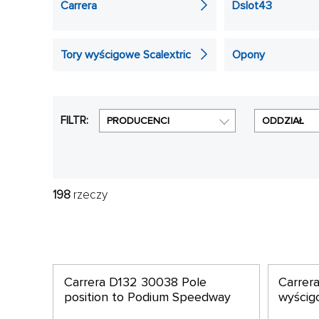
Carrera
Dslot43
inne). Jeśli posiadasz już w domu tor samochodow
samochodzików, automatyczny licznik okrążeń, zapas
Tory wyścigowe Scalextric
Opony
FILTR:
PRODUCENCI
ODDZIAŁ
198
rzeczy
Carrera D132 30038 Pole
Carrer
position to Podium Speedway
wyści