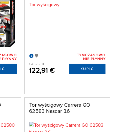
ZASOWO
TYMCZASOWO
E PŁYNNY
NIE PŁYNNY
GCG1281
122,91 €
IĆ
KUPIĆ
O
Tor wyścigowy Carrera GO
62583 Nascar 3.6