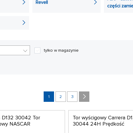
Revell
y, z pewnością z radością powitasz nasze dodatkowe element
części zami
owe kontrolery, zasilacze i wiele więcej.
tylko w magazynie
1
2
3
a D132 30042 Tor
Tor wyścigowy Carrera D
gowy NASCAR
30044 24H Prędkość