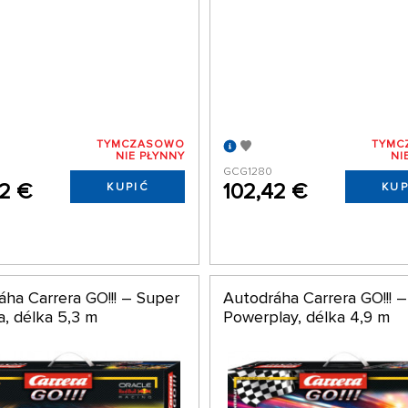
TYMCZASOWO
TYMC
NIE PŁYNNY
NI
GCG1280
42 €
102,42 €
KUPIĆ
KUP
áha Carrera GO!!! – Super
Autodráha Carrera GO!!! 
a, délka 5,3 m
Powerplay, délka 4,9 m