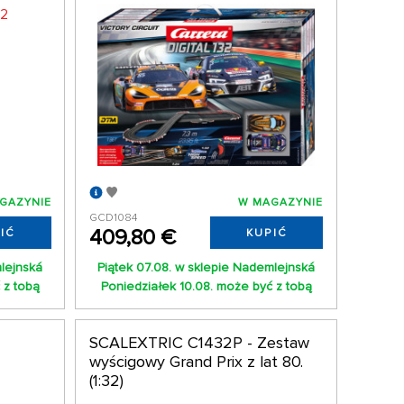
GAZYNIE
W MAGAZYNIE
GCD1084
409,80 €
IĆ
KUPIĆ
mlejnská
Piątek 07.08. w sklepie Nademlejnská
 z tobą
Poniedziałek 10.08. może być z tobą
SCALEXTRIC C1432P - Zestaw
wyścigowy Grand Prix z lat 80.
(1:32)