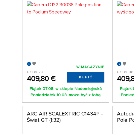
W MAGAZYNIE
GCD1079
GCD1080
409,80 €
409,
KUPIĆ
Piątek 07.08. w sklepie Nademlejnská
Piątek 
Poniedziałek 10.08. może być z tobą
Ponied
ARC AIR SCALEXTRIC C1434P -
Autodrá
Świat GT (1:32)
Pole Po