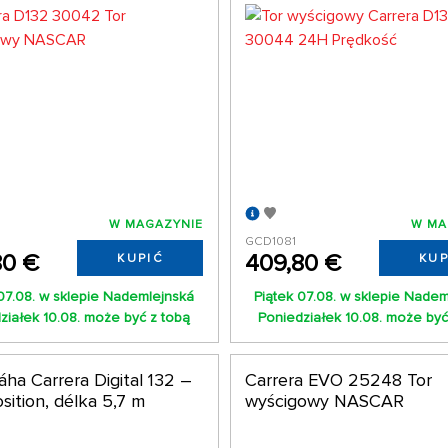
W MAGAZYNIE
W MA
GCD1081
80 €
409,80 €
KUPIĆ
KUP
07.08. w sklepie Nademlejnská
Piątek 07.08. w sklepie Nade
ziałek 10.08. może być z tobą
Poniedziałek 10.08. może być
ha Carrera Digital 132 –
Carrera EVO 25248 Tor
sition, délka 5,7 m
wyścigowy NASCAR