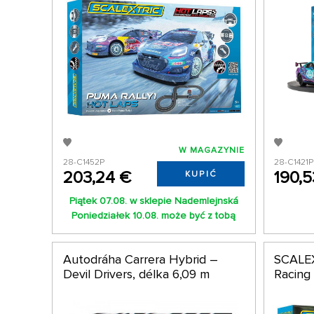
W MAGAZYNIE
28-C1452P
28-C1421P
203,24 €
190,5
KUPIĆ
Piątek 07.08. w sklepie Nademlejnská
Poniedziałek 10.08. może być z tobą
Autodráha Carrera Hybrid –
SCALEX
Devil Drivers, délka 6,09 m
Racing 