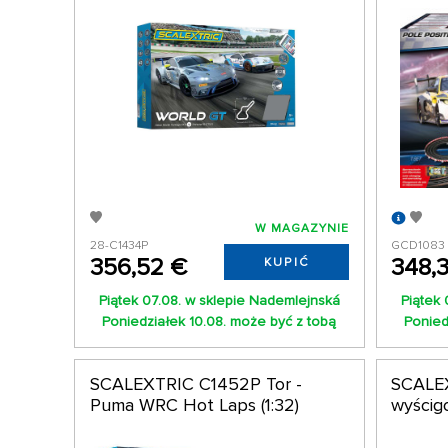
W MAGAZYNIE
28-C1434P
GCD1083
356,52 €
348,
KUPIĆ
Piątek 07.08. w sklepie Nademlejnská
Piątek 
Poniedziałek 10.08. może być z tobą
Ponied
SCALEXTRIC C1452P Tor -
SCALEX
Puma WRC Hot Laps (1:32)
wyścigo