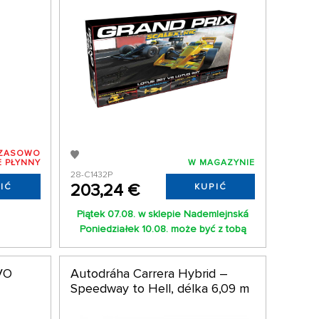
ZASOWO
E PŁYNNY
W MAGAZYNIE
28-C1432P
203,24 €
IĆ
KUPIĆ
Piątek 07.08. w sklepie Nademlejnská
Poniedziałek 10.08. może być z tobą
EVO
Autodráha Carrera Hybrid –
Speedway to Hell, délka 6,09 m