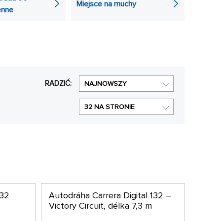
Miejsce na muchy
y, takie jak rozszerzenie rodzaju toru, inne typy
enne
RADZIĆ:
NAJNOWSZY
32 NA STRONIE
132
Autodráha Carrera Digital 132 –
Victory Circuit, délka 7,3 m