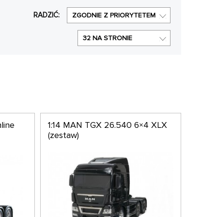
egółów (lampy ostrzegawcze, kierunkowskazy...).
RADZIĆ:
ZGODNIE Z PRIORYTETEM
32 NA STRONIE
line
1:14 MAN TGX 26.540 6×4 XLX
(zestaw)