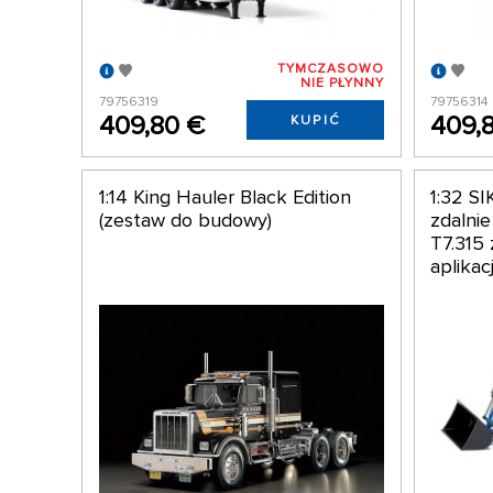
TYMCZASOWO
NIE PŁYNNY
79756319
79756314
409,80 €
409,
KUPIĆ
1:14 King Hauler Black Edition
1:32 S
(zestaw do budowy)
zdalni
T7.315
aplikac