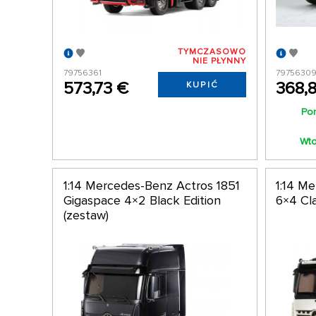
TYMCZASOWO
NIE PŁYNNY
79756361
7975630
573,73 €
368,8
KUPIĆ
Pon
Wto
1:14 Mercedes-Benz Actros 1851
1:14 M
Gigaspace 4×2 Black Edition
6×4 Cl
(zestaw)