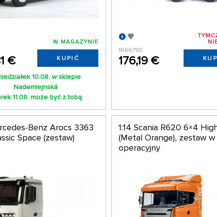
TYMC
W MAGAZYNIE
NI
9
1666792
1 €
176,19 €
KUPIĆ
KUP
iedziałek 10.08. w sklepie
Nademlejnská
rek 11.08. może być z tobą
ercedes-Benz Arocs 3363
1:14 Scania R620 6×4 High
assic Space (zestaw)
(Metal Orange), zestaw w 
operacyjny