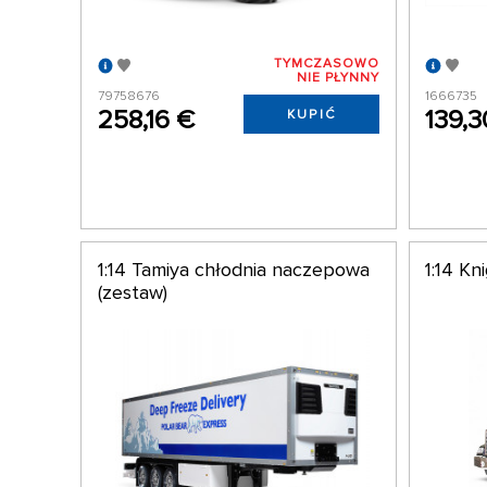
TYMCZASOWO
NIE PŁYNNY
79758676
1666735
258,16 €
139,3
KUPIĆ
1:14 Tamiya chłodnia naczepowa
1:14 Kn
(zestaw)