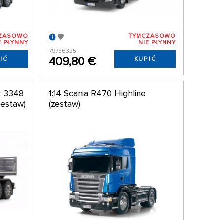
ZASOWO
TYMCZASOWO
E PŁYNNY
NIE PŁYNNY
79756325
409,80 €
IĆ
KUPIĆ
s 3348
1:14 Scania R470 Highline
zestaw)
(zestaw)