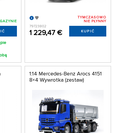
TYMCZASOWO
GAZYNIE
NIE PŁYNNY
79723802
1 229,47 €
IĆ
KUPIĆ
epie
tobą
a
1:14 Mercedes-Benz Arocs 4151
8×4 Wywrotka (zestaw)