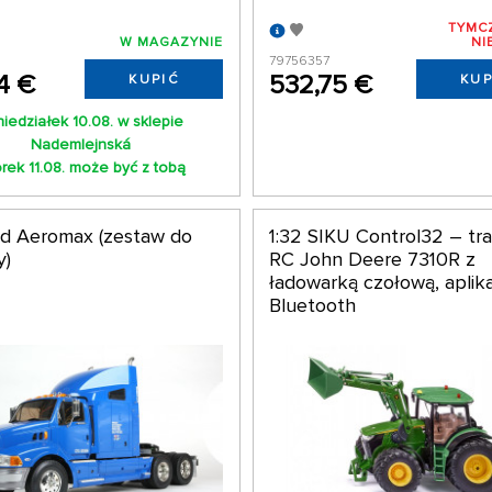
TYMC
W MAGAZYNIE
NI
0
79756357
4 €
532,75 €
KUPIĆ
KUP
iedziałek 10.08. w sklepie
Nademlejnská
rek 11.08. może być z tobą
ord Aeromax (zestaw do
1:32 SIKU Control32 – tr
y)
RC John Deere 7310R z
ładowarką czołową, aplika
Bluetooth