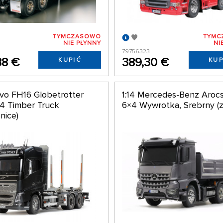
TYMCZASOWO
TYMC
NIE PŁYNNY
NI
6
79756323
88 €
389,30 €
KUPIĆ
KUP
lvo FH16 Globetrotter
1:14 Mercedes-Benz Aroc
4 Timber Truck
6×4 Wywrotka, Srebrny (
nice)