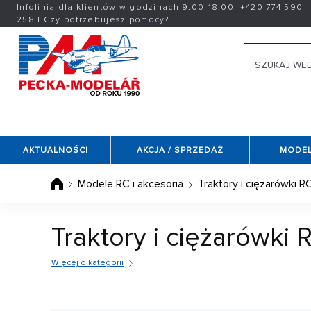
Infolinia dla klientów w godzinach 9:00-18:00:
+420
774 590
258
|
Czy potrzebujesz pomocy?
AKTUALNOŚCI
AKCJA / SPRZEDAŻ
MODEL
Modele RC i akcesoria
Traktory i ciężarówki R
Traktory i ciężarówki 
Więcej o kategorii
Czy bardziej sympatyzujesz z pracownikami dro
ciągników RC
i innych typów maszyn rolniczych. 