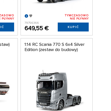
ZASOWO
TYMCZASOWO
E PŁYNNY
NIE PŁYNNY
79756366
649,55 €
IĆ
KUPIĆ
estaw)
1:14 RC Scania 770 S 6x4 Silver
Edition (zestaw do budowy)