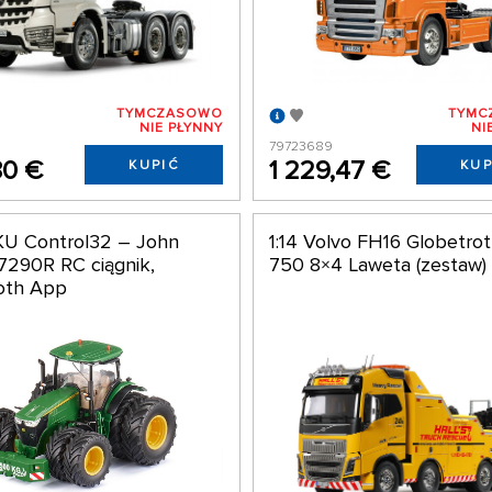
TYMCZASOWO
TYMC
NIE PŁYNNY
NI
79723689
80 €
1 229,47 €
KUPIĆ
KUP
IKU Control32 – John
1:14 Volvo FH16 Globetrot
7290R RC ciągnik,
750 8×4 Laweta (zestaw)
oth App