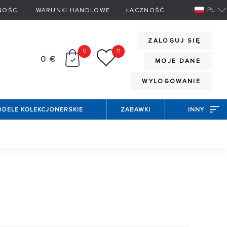
PL
NOŚCI
WARUNKI HANDLOWE
ŁĄCZNOŚĆ
ZALOGUJ SIĘ
0
11
0 €
MOJE DANE
WYLOGOWANIE
DELE KOLEKCJONERSKIE
ZABAWKI
INNY
cigowymi? W takim razie mamy dla Ciebie ofertę
 w najdrobniejszych szczegółach. Można do nich