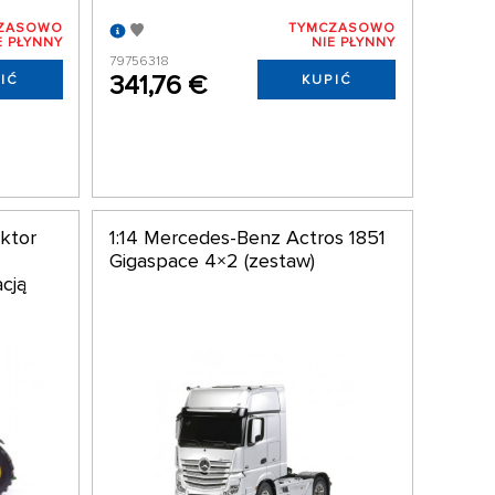
ZASOWO
TYMCZASOWO
E PŁYNNY
NIE PŁYNNY
79756318
341,76 €
IĆ
KUPIĆ
aktor
1:14 Mercedes-Benz Actros 1851
Gigaspace 4×2 (zestaw)
cją