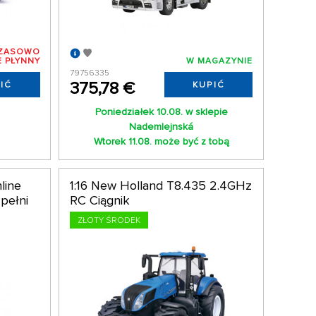
ZASOWO
E PŁYNNY
W MAGAZYNIE
79756335
375,78 €
IĆ
KUPIĆ
Poniedziałek 10.08. w sklepie
Nademlejnská
Wtorek 11.08. może być z tobą
line
1:16 New Holland T8.435 2.4GHz
pełni
RC Ciągnik
ZŁOTY ŚRODEK