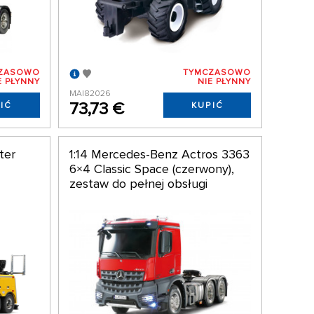
ZASOWO
TYMCZASOWO
E PŁYNNY
NIE PŁYNNY
MAI82026
73,73 €
IĆ
KUPIĆ
ter
1:14 Mercedes-Benz Actros 3363
6×4 Classic Space (czerwony),
zestaw do pełnej obsługi