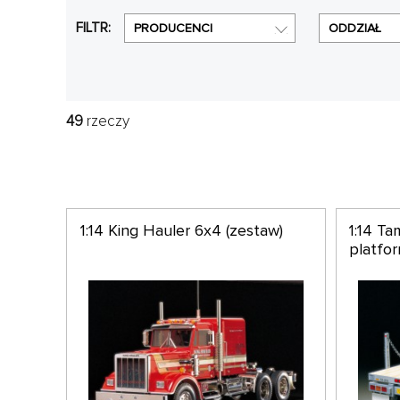
przyczepiać różne przyczepy, w tym pług. Inną opc
FILTR:
PRODUCENCI
ODDZIAŁ
49
rzeczy
1:14 King Hauler 6x4 (zestaw)
1:14 T
platfo