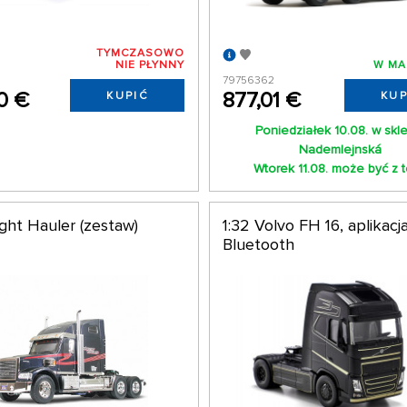
TYMCZASOWO
NIE PŁYNNY
W MA
79756362
0 €
877,01 €
KUPIĆ
KUP
Poniedziałek 10.08. w skl
Nademlejnská
Wtorek 11.08. może być z 
ight Hauler (zestaw)
1:32 Volvo FH 16, aplikacj
Bluetooth