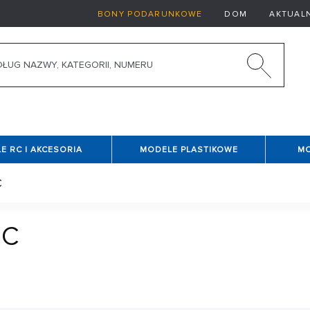
BONY PODARUNKOWE
DOM
AKTUAL
E RC I AKCESORIA
MODELE PLASTIKOWE
MO
C
RC
gowymi lub terenowymi niż z superwydajnymi modelami wyś
W tej ofercie znajdziesz różnorodne
ciągniki RC
, wykonane