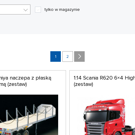
ją są ciągniki siodłowe z naczepą, również pod względem szcz
tylko w magazynie
1
2
amiya naczepa z płaską
1:14 Scania R620 6×4 High
rmą (zestaw)
(zestaw)