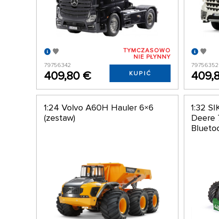
TYMCZASOWO
NIE PŁYNNY
79756342
79756352
409,80 €
409,
KUPIĆ
1:24 Volvo A60H Hauler 6×6
1:32 S
(zestaw)
Deere 
Blueto