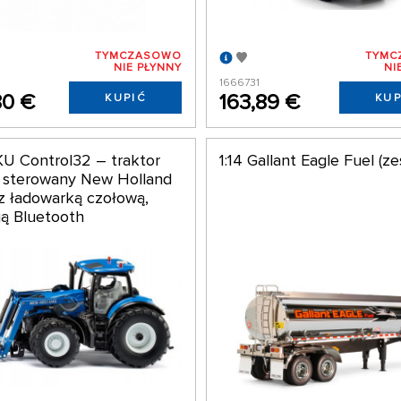
TYMCZASOWO
TYMC
NIE PŁYNNY
NI
1666731
80 €
163,89 €
KUPIĆ
KUP
IKU Control32 – traktor
1:14 Gallant Eagle Fuel (z
e sterowany New Holland
 z ładowarką czołową,
ją Bluetooth