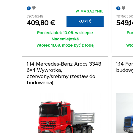
W MAGAZYNIE
79756348
7975636
409,80 €
549,1
KUPIĆ
Poniedziałek 10.08. w sklepie
Pon
Nademlejnská
Wtorek 11.08. może być z tobą
Wto
1:14 Mercedes-Benz Arocs 3348
1:14 F
6×4 Wywrotka,
budow
czerwony/srebrny (zestaw do
budowania)