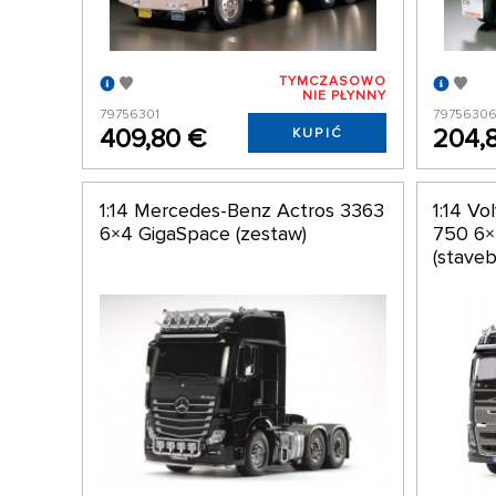
TYMCZASOWO
NIE PŁYNNY
79756301
7975630
409,80 €
204,
KUPIĆ
1:14 Mercedes-Benz Actros 3363
1:14 Vo
6×4 GigaSpace (zestaw)
750 6×
(staveb