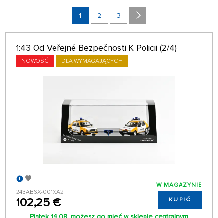
PRODUCENCI
NAJNOWSZY
1
2
3
ODDZIAŁ
32 NA STRONIE
1:43 Od Veřejné Bezpečnosti K Policii (2/4)
tylko w magazynie
NOWOŚĆ
DLA WYMAGAJĄCYCH
W MAGAZYNIE
243ABSX-001XA2
102,25 €
KUPIĆ
Piątek 14.08. możesz go mieć w sklepie centralnym