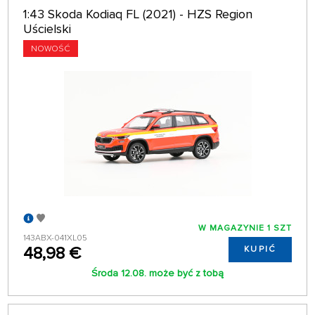
1:43 Skoda Kodiaq FL (2021) - HZS Region
Uścielski
NOWOŚĆ
W MAGAZYNIE 1 SZT
143ABX-041XL05
48,98 €
KUPIĆ
Środa 12.08. może być z tobą