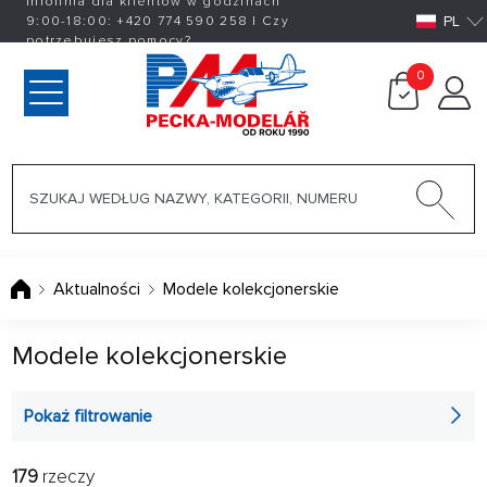
Infolinia dla klientów w godzinach
PL
9:00-18:00:
+420
774 590 258
|
Czy
potrzebujesz pomocy?
0
Aktualności
Modele kolekcjonerskie
Modele kolekcjonerskie
Pokaż filtrowanie
179
rzeczy
FILTR:
RADZIĆ: