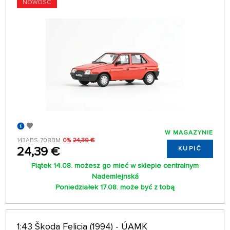
NOWOŚĆ
W MAGAZYNIE
143ABS-708BM
0%
24,39 €
24,39 €
KUPIĆ
Piątek 14.08. możesz go mieć w sklepie centralnym
Nademlejnská
Poniedziałek 17.08. może być z tobą
1:43 Škoda Felicia (1994) - ÚAMK