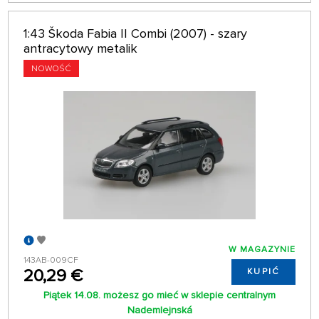
1:43 Škoda Fabia II Combi (2007) - szary
antracytowy metalik
NOWOŚĆ
W MAGAZYNIE
143AB-009CF
20,29 €
KUPIĆ
Piątek 14.08. możesz go mieć w sklepie centralnym
Nademlejnská