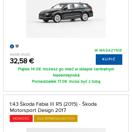
W MAGAZYNIE
143AB-050D
32,58 €
KUPIĆ
Piątek 14.08. możesz go mieć w sklepie centralnym
Nademlejnská
Poniedziałek 17.08. może być z tobą
1:43 Škoda Fabia III R5 (2015) - Škoda
Motorsport Design 2017
NOWOŚĆ
DLA WYMAGAJĄCYCH