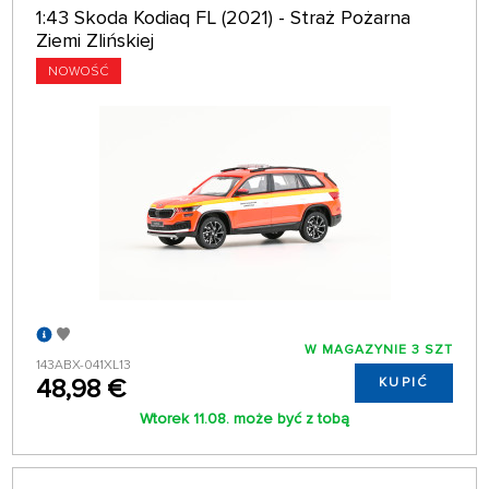
1:43 Skoda Kodiaq FL (2021) - Straż Pożarna
Ziemi Zlińskiej
NOWOŚĆ
W MAGAZYNIE 3 SZT
143ABX-041XL13
48,98 €
KUPIĆ
Wtorek 11.08. może być z tobą