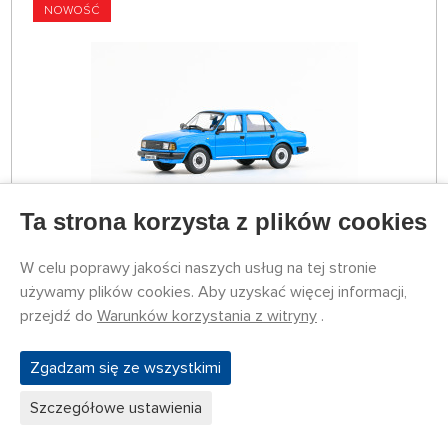
NOWOŚĆ
Ta strona korzysta z plików cookies
W MAGAZYNIE 2 SZT
W celu poprawy jakości naszych usług na tej stronie
143ABS-702MY
używamy plików cookies. Aby uzyskać więcej informacji,
32,58 €
KUPIĆ
przejdź do
Warunków korzystania z witryny
.
Wtorek 11.08. może być z tobą
Zgadzam się ze wszystkimi
1:43 Škoda 120L (1984) - VB
Szczegółowe ustawienia
NOWOŚĆ