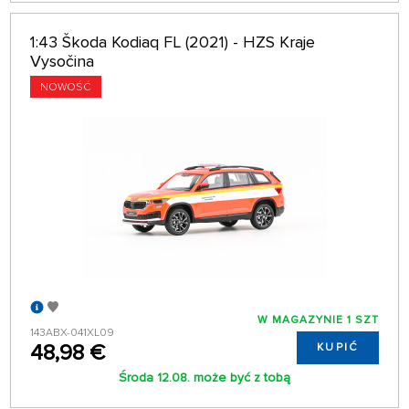
1:43 Škoda Kodiaq FL (2021) - HZS Kraje
Vysočina
NOWOŚĆ
W MAGAZYNIE 1 SZT
143ABX-041XL09
48,98 €
KUPIĆ
Środa 12.08. może być z tobą