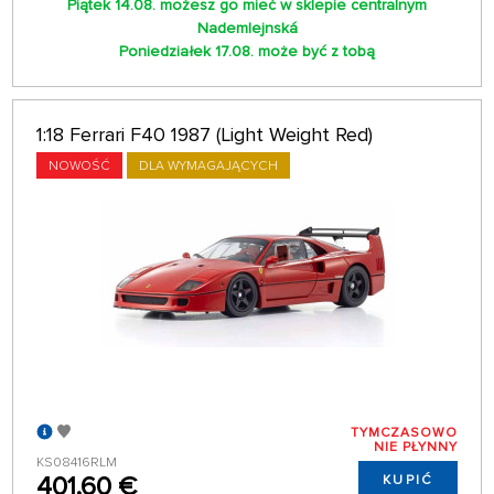
Piątek 14.08. możesz go mieć w sklepie centralnym
Nademlejnská
Poniedziałek 17.08. może być z tobą
1:18 Ferrari F40 1987 (Light Weight Red)
NOWOŚĆ
DLA WYMAGAJĄCYCH
TYMCZASOWO
NIE PŁYNNY
KS08416RLM
401,60 €
KUPIĆ