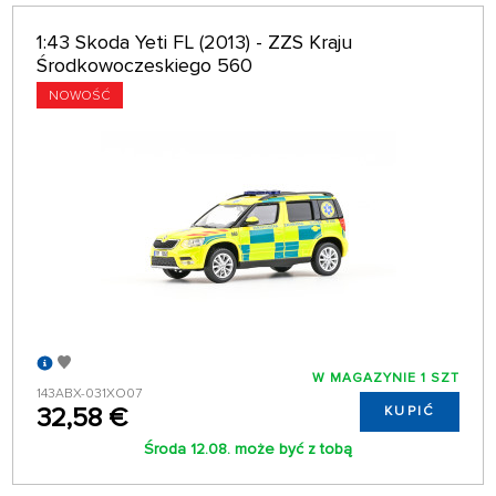
1:43 Skoda Yeti FL (2013) - ZZS Kraju
Środkowoczeskiego 560
NOWOŚĆ
W MAGAZYNIE 1 SZT
143ABX-031XO07
32,58 €
KUPIĆ
Środa 12.08. może być z tobą