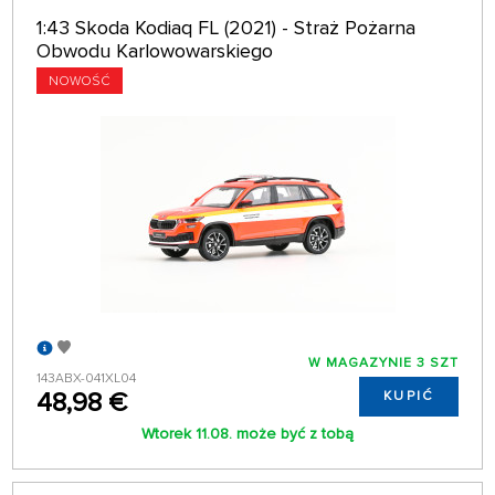
1:43 Skoda Kodiaq FL (2021) - Straż Pożarna
Obwodu Karlowowarskiego
NOWOŚĆ
W MAGAZYNIE 3 SZT
143ABX-041XL04
48,98 €
KUPIĆ
Wtorek 11.08. może być z tobą