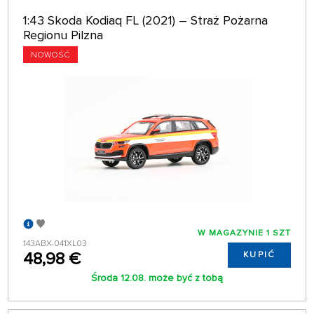
1:43 Skoda Kodiaq FL (2021) – Straż Pożarna
Regionu Pilzna
NOWOŚĆ
W MAGAZYNIE 1 SZT
143ABX-041XL03
48,98 €
KUPIĆ
Środa 12.08. może być z tobą