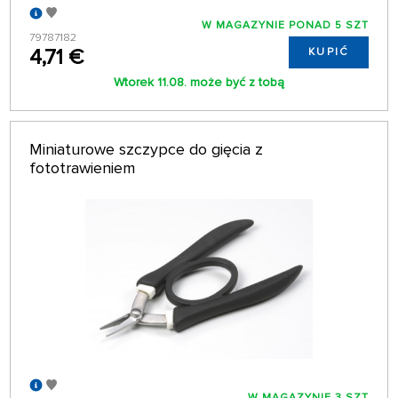
W MAGAZYNIE PONAD 5 SZT
79787182
4,71 €
KUPIĆ
Wtorek 11.08. może być z tobą
Miniaturowe szczypce do gięcia z
fototrawieniem
W MAGAZYNIE 3 SZT