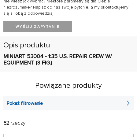
Nie wiesz jak wybrać? Niektóre parametry są dla Ciebie
niezrozumiałe? Napisz do nas swoje pytanie, a my skontaktujemy
się z Tobą z odpowiedzią.
WYŚLIJ ZAPYTANIE
Opis produktu
MINIART 53004 - 1:35 U.S. REPAIR CREW W/
EQUIPMENT (3 FIG.)
Powiązane produkty
Pokaż filtrowanie
62
rzeczy
FILTR:
RADZIĆ:
ALFABETYCZNIE
tylko w magazynie