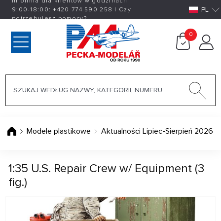
Infolinia dla klientów w godzinach
PL
9:00-18:00:
+420
774 590 258
|
Czy
potrzebujesz pomocy?
0
Modele plastikowe
Aktualności Lipiec-Sierpień 2026
1:35 U.S. Repair Crew w/ Equipment (3
fig.)