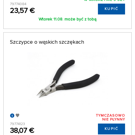
79774084
23,57 €
KUPIĆ
Wtorek 11.08. może być z tobą
Szczypce o wąskich szczękach
TYMCZASOWO
NIE PŁYNNY
79774123
38,07 €
KUPIĆ