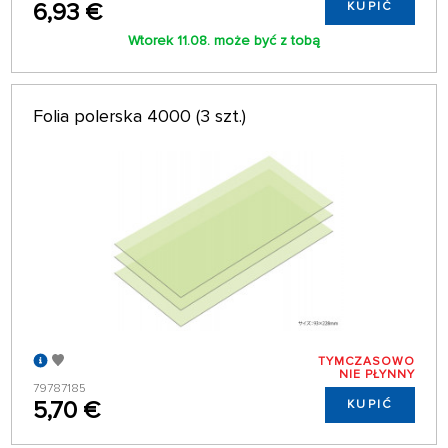
6,93 €
KUPIĆ
Wtorek 11.08. może być z tobą
Folia polerska 4000 (3 szt.)
TYMCZASOWO
NIE PŁYNNY
79787185
5,70 €
KUPIĆ